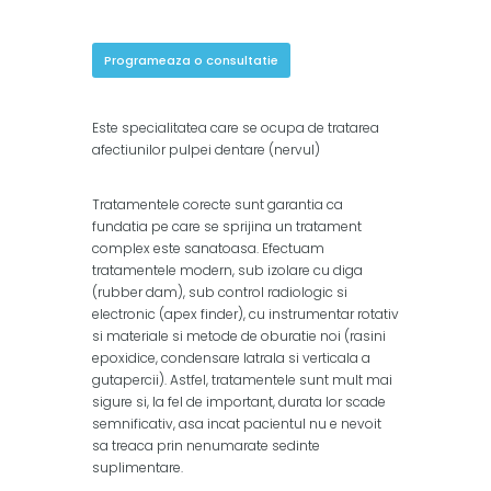
Programeaza o consultatie
Este specialitatea care se ocupa de tratarea
afectiunilor pulpei dentare (nervul)
Tratamentele corecte sunt garantia ca
fundatia pe care se sprijina un tratament
complex este sanatoasa. Efectuam
tratamentele modern, sub izolare cu diga
(rubber dam), sub control radiologic si
electronic (apex finder), cu instrumentar rotativ
si materiale si metode de oburatie noi (rasini
epoxidice, condensare latrala si verticala a
gutapercii). Astfel, tratamentele sunt mult mai
sigure si, la fel de important, durata lor scade
semnificativ, asa incat pacientul nu e nevoit
sa treaca prin nenumarate sedinte
suplimentare.