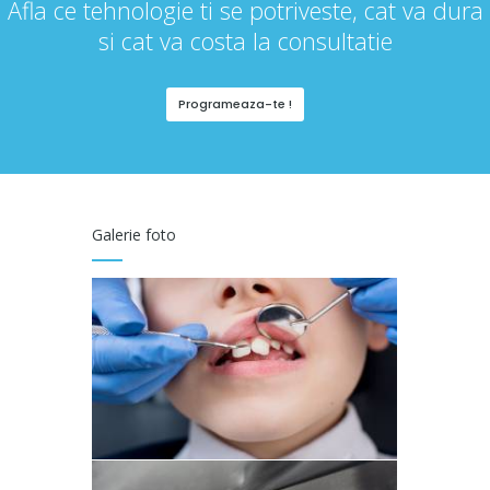
Afla ce tehnologie ti se potriveste, cat va dura
si cat va costa la consultatie
Programeaza-te !
Galerie foto