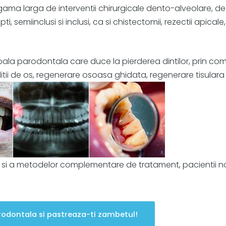
ama larga de interventii chirurgicale dento-alveolare, de l
, semiinclusi si inclusi, ca si chistectomii, rezectii apical
a parodontala care duce la pierderea dintilor, prin com
itii de os, regenerare osoasa ghidata, regenerare tisulara
iei si a metodelor complementare de tratament, pacientii nos
odontala si pastreaza-ti zambetul!