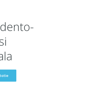
 dento-
si
ala
tatie