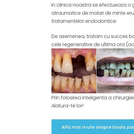
In clinica noastra se efectueaza o g
atraumatice de molari de minte erupti
tratamentelor endodontice.
De asemenea, tratam cu succes boal
cele regenerative de ultima ora (ad
Prin folosirea inteligenta a chirurg
Alatura-te lor!
Afla mai mute despre boala par