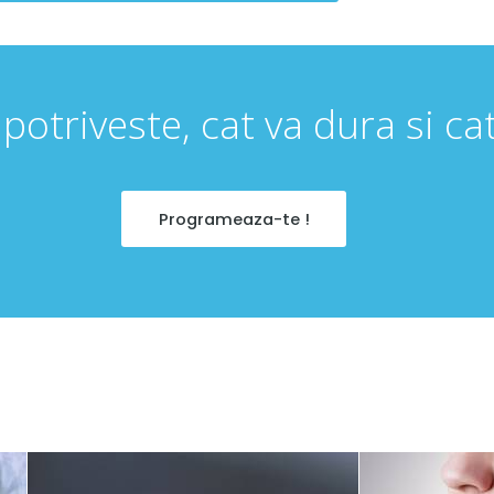
 potriveste, cat va dura si ca
Programeaza-te !