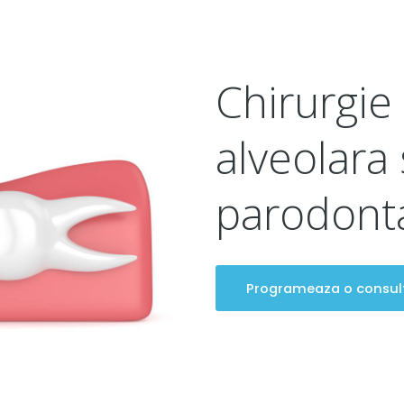
Chirurgie
alveolara 
parodont
Programeaza o consul