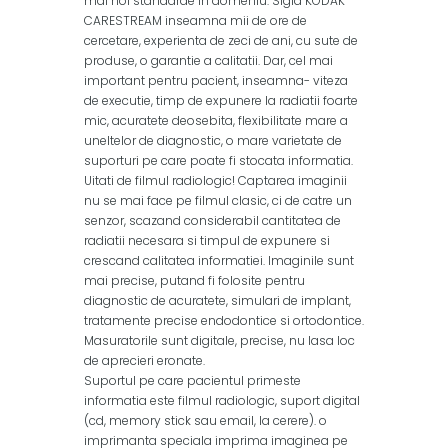
mai noi standarde in domeniu. Sigla KODAK
CARESTREAM inseamna mii de ore de
cercetare, experienta de zeci de ani, cu sute de
produse, o garantie a calitatii. Dar, cel mai
important pentru pacient, inseamna- viteza
de executie, timp de expunere la radiatii foarte
mic, acuratete deosebita, flexibilitate mare a
uneltelor de diagnostic, o mare varietate de
suporturi pe care poate fi stocata informatia.
Uitati de filmul radiologic! Captarea imaginii
nu se mai face pe filmul clasic, ci de catre un
senzor, scazand considerabil cantitatea de
radiatii necesara si timpul de expunere si
crescand calitatea informatiei. Imaginile sunt
mai precise, putand fi folosite pentru
diagnostic de acuratete, simulari de implant,
tratamente precise endodontice si ortodontice.
Masuratorile sunt digitale, precise, nu lasa loc
de aprecieri eronate.
Suportul pe care pacientul primeste
informatia este filmul radiologic, suport digital
(cd, memory stick sau email, la cerere). o
imprimanta speciala imprima imaginea pe