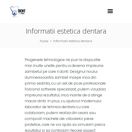
Informatii estetica dentara
Acasa
Informatii estetica dentara
Progresele tehnologice ne pun la dispozitie
mai multe unelte pentru a desena impreuna
zambetul pe care il doriti. Designul noului
dumneavoastra zambet incepe inca din
prima sedinta, cu un set de poze profesionale.
Folosind software specializat, putem vizualiza
impreuna rezultatul, inca inainte de a atinge
macar dintii. In plus, cu ajutorul modernului
laborator de tehnica dentara cu care
colaboram, putem realiza din ceara sau
compozit machete ale viitoarelor piese
protetice, care ne vor ajuta sa simulam precis
rezultatul si sa controlam fiecare aspect