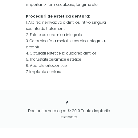
important- forma, culoare, lungime etc.
Proceduri de estetica dentara:
1. Albirea neinvaziva a dintilor, intr-o singura
sedinta de tratament
2. Fatete de ceramica integrala
3. Ceramica fara metal- ceremica integrala,
zirconiu
4. Obturatii estetice la culoarea dintilor
5. Incrustatii ceramice estetice
6. Aparate ortodontice
7. Implante dentare
Doctorstomatolog.ro © 2019 Toate drepturile
rezervate.